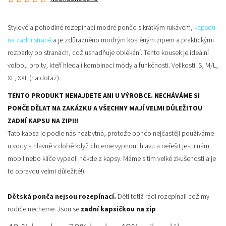
Stylové a pohodlné
rozepínací modré pončo
s krátkým
rukávem,
kapsou
na zadní straně
a je zdůrazněno
modrým kostěným zipem
a praktickými
rozparky po stranách, což usnadňuje oblékání. Tento kousek je ideální
volbou pro ty, kteří hledají kombinaci módy a funkčnosti.
Velikosti: S, M/L,
XL, XXL (na dotaz).
TENTO PRODUKT NENAJDETE ANI U VÝROBCE. NECHÁVÁME SI
PONČE DĚLAT NA ZAKÁZKU A VŠECHNY MAJÍ VELMI DŮLEŽITOU
ZADNÍ KAPSU NA ZIP!!!
Tato kapsa je podle nás nezbytná, protože pončo nejčastěji používáme
u vody a hlavně v době když chceme vypnout hlavu a neřešit jestli nám
mobil nebo klíče vypadli někde z kapsy. Máme s tím velké zkušenosti a je
to opravdu velmi důležité!).
Dětská ponča nejsou rozepínací.
Děti totiž rádi rozepínali což my
rodiče necheme. Jsou se
zadní kapsičkou na zip