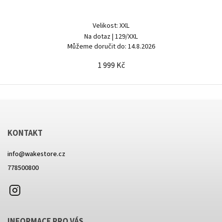
Velikost: XXL
Na dotaz
| 129/XXL
Můžeme doručit do:
14.8.2026
1 999 Kč
KONTAKT
info
@
wakestore.cz
778500800
Instagram
INFORMACE PRO VÁS