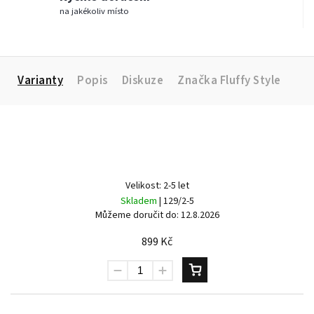
na jakékoliv místo
Varianty
Popis
Diskuze
Značka
Fluffy Style
Velikost: 2-5 let
Skladem
| 129/2-5
Můžeme doručit do:
12.8.2026
899 Kč