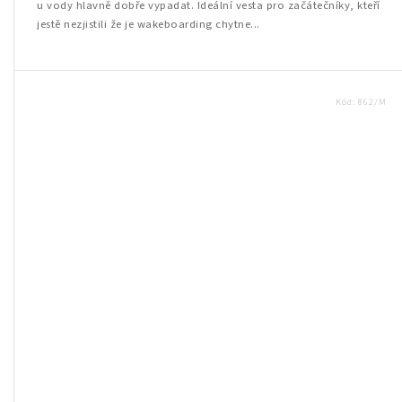
u vody hlavně dobře vypadat. Ideální vesta pro začátečníky, kteří
jestě nezjistili že je wakeboarding chytne...
Kód:
862/M