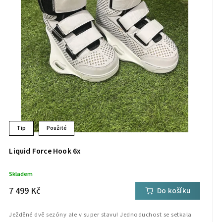
Tip
Použité
Liquid Force Hook 6x
Skladem
7 499 Kč
Do košíku
Ježděné dvě sezóny ale v super stavu! Jednoduchost se setkala