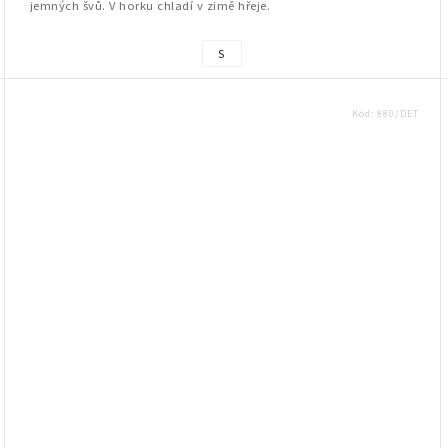
jemných švů. V horku chladí v zimě hřeje.
S
Kód:
880/DET
www.