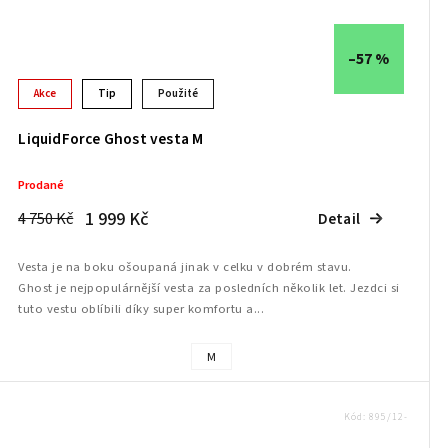
–57 %
Akce
Tip
Použité
LiquidForce Ghost vesta M
Prodané
1 999 Kč
4 750 Kč
Detail
Vesta je na boku ošoupaná jinak v celku v dobrém stavu.
Ghost je nejpopulárnější vesta za posledních několik let. Jezdci si
tuto vestu oblíbili díky super komfortu a...
M
Kód:
895/12-