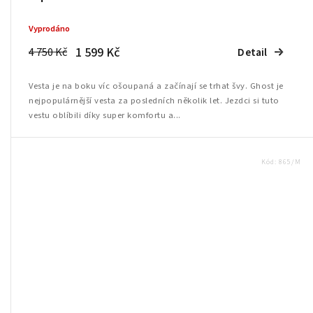
Vyprodáno
1 599 Kč
4 750 Kč
Detail
Vesta je na boku víc ošoupaná a začínají se trhat švy. Ghost je
nejpopulárnější vesta za posledních několik let. Jezdci si tuto
vestu oblíbili díky super komfortu a...
Kód:
865/M