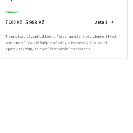
Skladem
5 999 Kč
7 100 Kč
Detail
Transit jsou vázání od Liquid Force, navržená pro zlepšení tvých
schopností. Dvojité šněrovací zóny a tvarovaný TPU zadní
opatek zajišťují, že horní část vázání pohodlně a...