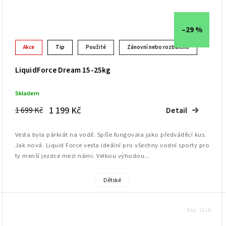
–29 %
Akce
Tip
Použité
Zánovní nebo rozbaleno
LiquidForce Dream 15-25kg
Skladem
1 199 Kč
1 699 Kč
Detail
Vesta byla párkrát na vodě. Spíše fungovala jako předváděcí kus.
Jak nová. Liquid Force vesta ideální pro všechny vodní sporty pro
ty menší jezdce mezi námi. Velkou výhodou...
Dětské
Kód:
1018