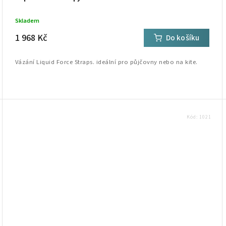
Skladem
1 968 Kč
Do košíku
Vázání Liquid Force Straps. ideální pro půjčovny nebo na kite.
Kód:
1021