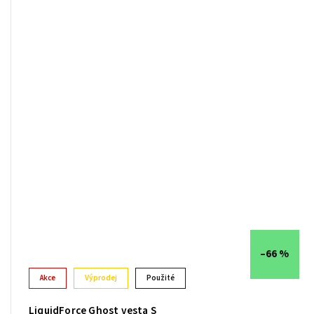
–66 %
Akce
Výprodej
Použité
LiquidForce Ghost vesta S