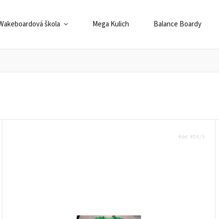
Wakeboardová škola
Mega Kulich
Balance Boardy
Kód:
859/S