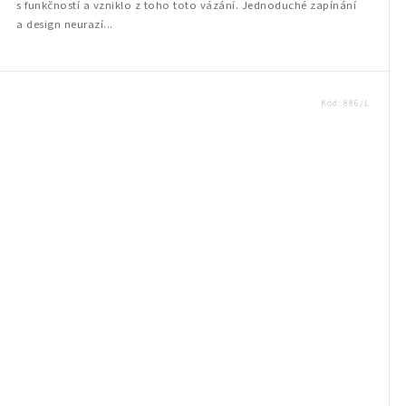
s funkčností a vzniklo z toho toto vázání. Jednoduché zapínání
a design neurazí...
Kód:
886/L
wakestore.cz - Chat