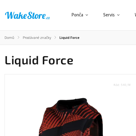
Ponča
Servis
Domů
/
Prodávané značky
/
Liquid Force
Liquid Force
Kód:
540/M