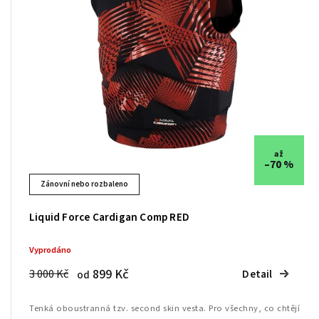
až
–70 %
Zánovní nebo rozbaleno
Liquid Force Cardigan Comp RED
Vyprodáno
899 Kč
3 000 Kč
Detail
od
Tenká oboustranná tzv. second skin vesta. Pro všechny, co chtějí