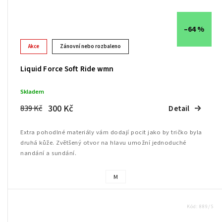
–64 %
Akce
Zánovní nebo rozbaleno
Liquid Force Soft Ride wmn
Skladem
300 Kč
839 Kč
Detail
Extra pohodlné materiály vám dodají pocit jako by tričko byla
druhá kůže. Zvětšený otvor na hlavu umožní jednoduché
nandání a sundání.
M
Kód:
889/S