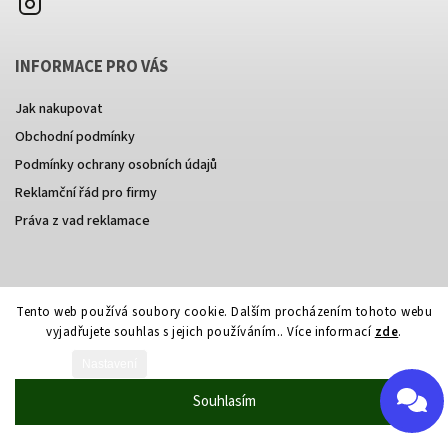
INFORMACE PRO VÁS
Send
Jak nakupovat
Obchodní podmínky
Powered by chaterimo
Podmínky ochrany osobních údajů
Reklamční řád pro firmy
Práva z vad reklamace
Vytvořil Shoptet
Tento web používá soubory cookie. Dalším procházením tohoto webu
vyjadřujete souhlas s jejich používáním.. Více informací
zde
.
Copyright 2026
wakestore
. Všechna práva vyhrazena.
Grafický návrh vytvořil a nakódoval
Shoptak.cz
Nastavení
Souhlasím