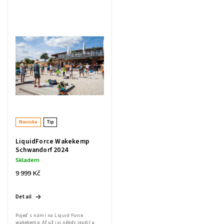
Nejlevnější
Nejdražší
Nejprodávanější
Abecedně
Novinka
Tip
LiquidForce Wakekemp
Schwandorf 2024
Skladem
9 999 Kč
Detail
Pojeď s námi na Liquid Force
wakekemp. Ať už jsi někdy jezdil a