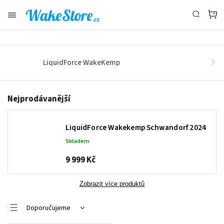
www.wakestore.cz - Chat
LiquidForce WakeKemp
Nejprodávanější
LiquidForce Wakekemp Schwandorf 2024
Skladem
9 999 Kč
Zobrazit více produktů
Doporučujeme