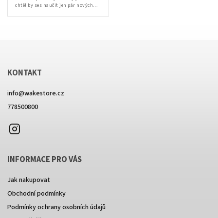
chtěl by ses naučit jen pár nových
triků, nebo jsi na wakeboardu nikdy
nestál, náš třídenní wakekemp je pro
tebe...
Send
KONTAKT
Powered by chaterimo
info
@
wakestore.cz
778500800
Instagram
INFORMACE PRO VÁS
Jak nakupovat
Obchodní podmínky
Podmínky ochrany osobních údajů