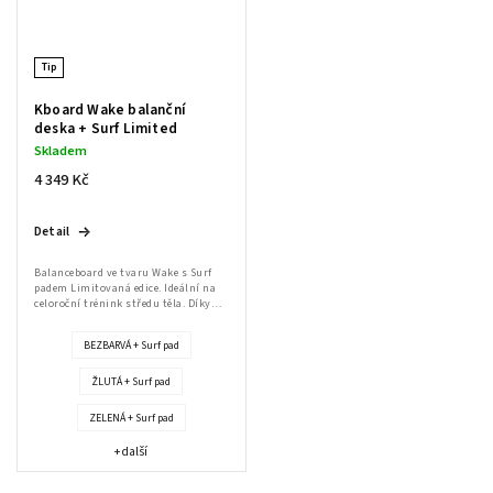
Tip
Kboard Wake balanční
deska + Surf Limited
Skladem
4 349 Kč
Detail
Balanceboard ve tvaru Wake s Surf
padem Limitovaná edice. Ideální na
celoroční trénink středu těla. Díky
korkovému válci už nepotřebujete
podložku pro cvičení doma.
BEZBARVÁ + Surf pad
Balanční...
ŽLUTÁ + Surf pad
ZELENÁ + Surf pad
Send
+ další
Powered by chaterimo