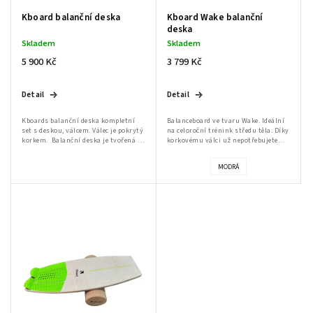
Kboard balanční deska
Kboard Wake balanční
deska
Skladem
Skladem
5 900 Kč
3 799 Kč
Detail
Detail
Kboards balanční deska kompletní
Balanceboard ve tvaru Wake. Ideální
set s deskou, válcem. Válec je pokrytý
na celoroční trénink středu těla. Díky
korkem. Balanční deska je tvořená ze
korkovému válci už nepotřebujete
13ti vrstev březových plátů lepených
podložku pro cvičení doma. Balanční
k sobě. Proto...
deska je tvořená ze 13ti vrstev...
MODRÁ