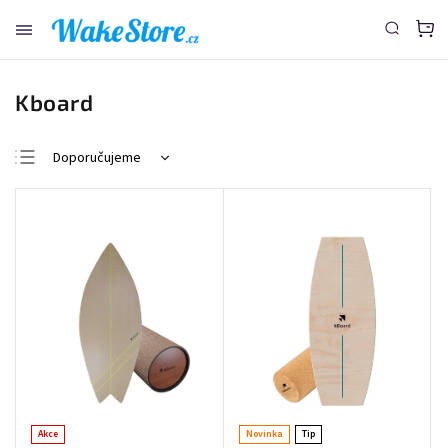
www.wakestore.cz - Chat
Kboard
Doporučujeme
Nejlevnější
Nejdražší
Nejprodávanější
Abecedně
Akce
Novinka
Tip