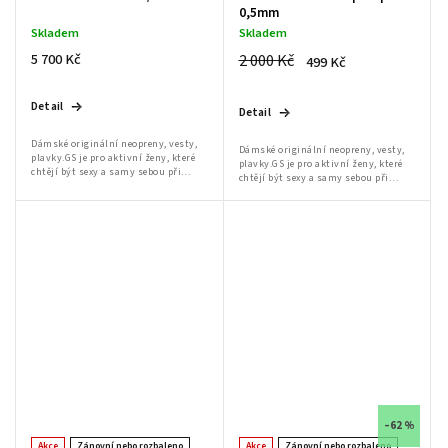
0,5mm
Skladem
Skladem
5 700 Kč
2 000 Kč
499 Kč
Detail
Detail
Dámské originální neopreny, vesty,
Dámské originální neopreny, vesty,
plavky.GS je pro aktivní ženy, které
plavky.GS je pro aktivní ženy, které
chtějí být sexy a samy sebou při
chtějí být sexy a samy sebou při
jakékoli činnosti.Dámský sortiment
jakékoli činnosti.Dámský sortiment
značky GlideSoul: oblečení na kite,...
značky GlideSoul: oblečení na kite,...
–62 %
Akce
Zánovní nebo rozbaleno
Akce
Zánovní nebo rozbaleno