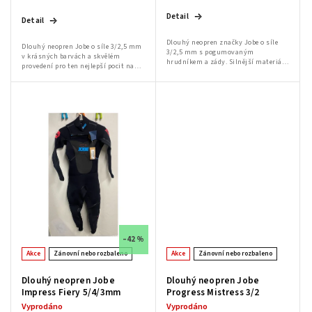
Detail
Detail
Dlouhý neopren značky Jobe o síle
Dlouhý neopren Jobe o síle 3/2,5 mm
3/2,5 mm s pogumovaným
v krásných barvách a skvělém
hrudníkem a zády. Silnější materiál,
provedení pro ten nejlepší pocit na
který je zároveň pogumovaný proti
vodě. Manžeta u krku je dvojitá.
"profukovaní", je na prsou a zádech.
První, která je v kontaktu s kůží, je
Neopren je...
pro...
–42 %
Akce
Zánovní nebo rozbaleno
Akce
Zánovní nebo rozbaleno
Dlouhý neopren Jobe
Dlouhý neopren Jobe
Impress Fiery 5/4/3mm
Progress Mistress 3/2
Vyprodáno
Vyprodáno