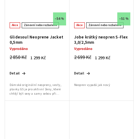
–54 %
–51 %
Akce
Zánovní nebo rozbaleno
Akce
Zánovní nebo rozbaleno
Glidesoul Neoprene Jacket
Jobe krátký neopren S-Flex
0,5mm
3,0/2,5mm
Vyprodáno
Vyprodáno
2 850 Kč
2 699 Kč
1 299 Kč
1 299 Kč
Detail
Detail
Dámské originální neopreny, vesty,
Neopren vypadá jak nový
plavky.GS je pro aktivní ženy, které
chtějí být sexy a samy sebou při
jakékoli činnosti.Dámský sortiment
značky GlideSoul: oblečení na kite,...