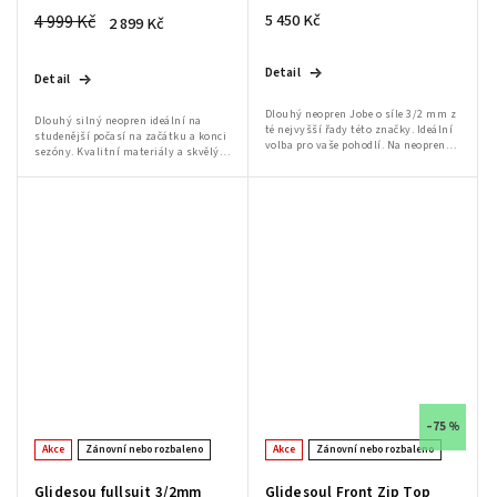
4 999 Kč
5 450 Kč
2 899 Kč
Detail
Detail
Dlouhý neopren Jobe o síle 3/2 mm z
Dlouhý silný neopren ideální na
té nejvyšší řady této značky. Ideální
studenější počasí na začátku a konci
volba pro vaše pohodlí. Na neoprenu
sezóny. Kvalitní materiály a skvělý
je vidět lepidlo!! viz foto, pokud máte
střih skvěle padne na každou
zájem pošlu více fotek
postavu. Suchý zip na nohavicích
slouží k...
–75 %
Akce
Zánovní nebo rozbaleno
Akce
Zánovní nebo rozbaleno
Glidesou fullsuit 3/2mm
Glidesoul Front Zip Top