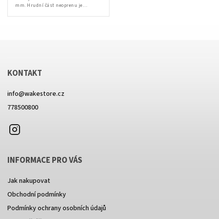
mm. Hrudní část neoprenu je
pogumovaná pro zachování
tepelného pohodlí, neopren tedy v
těchto místech neprofoukne...
KONTAKT
info
@
wakestore.cz
778500800
Instagram
INFORMACE PRO VÁS
Jak nakupovat
Obchodní podmínky
Podmínky ochrany osobních údajů