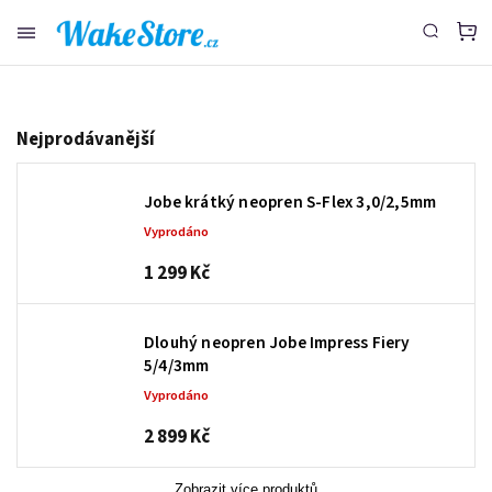
www.wakestore.cz - Chat
Nejprodávanější
Jobe krátký neopren S-Flex 3,0/2,5mm
Vyprodáno
1 299 Kč
Dlouhý neopren Jobe Impress Fiery
5/4/3mm
Vyprodáno
2 899 Kč
Zobrazit více produktů