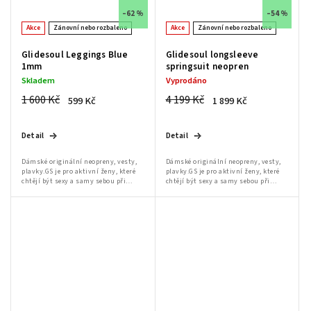
–62 %
–54 %
Akce
Zánovní nebo rozbaleno
Akce
Zánovní nebo rozbaleno
Glidesoul Leggings Blue
Glidesoul longsleeve
1mm
springsuit neopren
Skladem
Vyprodáno
1 600 Kč
4 199 Kč
599 Kč
1 899 Kč
Detail
Detail
Dámské originální neopreny, vesty,
Dámské originální neopreny, vesty,
plavky.GS je pro aktivní ženy, které
plavky.GS je pro aktivní ženy, které
chtějí být sexy a samy sebou při
chtějí být sexy a samy sebou při
jakékoli činnosti.Dámský sortiment
jakékoli činnosti.Dámský sortiment
značky GlideSoul: oblečení na kite,...
značky GlideSoul: oblečení na kite,...