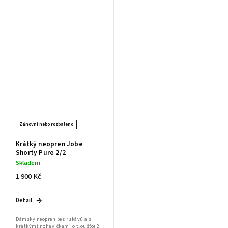
vyšší tepelné pohody. Zip je umístěn
strany...
na...
Zánovní nebo rozbaleno
Krátký neopren Jobe
Shorty Pure 2/2
Skladem
1 900 Kč
Detail
Dámský neopren bez rukávů a s
krátkými nohavičkami o tloušťce 2