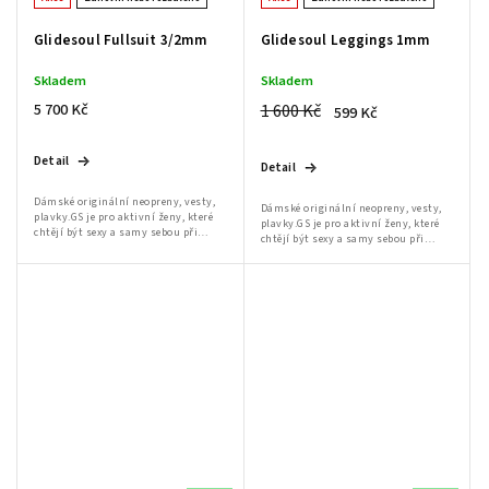
Glidesoul Fullsuit 3/2mm
Glidesoul Leggings 1mm
Skladem
Skladem
5 700 Kč
1 600 Kč
599 Kč
Detail
Detail
Dámské originální neopreny, vesty,
Dámské originální neopreny, vesty,
plavky.GS je pro aktivní ženy, které
plavky.GS je pro aktivní ženy, které
chtějí být sexy a samy sebou při
chtějí být sexy a samy sebou při
jakékoli činnosti.Dámský sortiment
jakékoli činnosti.Dámský sortiment
značky GlideSoul: oblečení na kite,...
značky GlideSoul: oblečení na kite,...