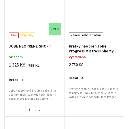
–39 %
Akce
Výprodej
Zánovní nebo rozbaleno
JOBE NEOPRENE SHORT
Krátký neopren Jobe
Progress Mistress Shorty
3/2
Skladem
Vyprodáno
1 325 Kč
2 750 Kč
799 Kč
Send
Detail
Detail
Powered by chaterimo
Krátký neopren Jobe o síle 3/2 mm z
Jobe neoprenová kraťasy určené na
té nejvyšší řady této značky. Ideální
všehny aktivity okolo vody. Ideální
volba pro vaše pohodlí. Jobe Progress
neoprenové kraťasy na večerní
Mistress je tím nejlepším, co si od
ježdění kdy už může být zima, kterou
značky Jobe můžete v této...
spousta kluků trpí. Příjemný
S
L
materiál a...