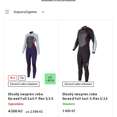
Doporučujeme
Nejlevnější
Nejdražší
Nejprodávanější
Abecedně
až
Akce
Tip
–42 %
Zánovní nebo rozbaleno
Zánovní nebo rozbaleno
Dlouhý neopren Jobe
Dlouhý neopren Jobe
Exceed Full Suit F-flex 3/2.5
Exceed Full Suit S-flex 3/2.5
Vyprodáno
Skladem
4 500 Kč
3 600 Kč
2 599 Kč
od