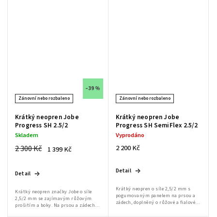
–39 %
Zánovní nebo rozbaleno
Zánovní nebo rozbaleno
Krátký neopren Jobe
Krátký neopren Jobe
Progress SH 2.5/2
Progress SH SemiFlex 2.5/2
Skladem
Vyprodáno
2 300 Kč
2 200 Kč
1 399 Kč
Detail
Detail
Krátký neopren o síle 2,5/2 mm s
Krátký neopren značky Jobe o síle
pogumovaným panelem na prsou a
2,5/2 mm se zajímavým růžovým
zádech, doplněný o růžové a fialové
prošitím a boky. Na prsou a zádech je
prvky. Rukávy a nohavice mají na
neopren pogumován pro zajištění
svých koncích lem, který je z vnitřní