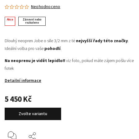
Neohodnoceno
Akce
Zánovní nebo
rozbaleno
Dlouhý neopren Jobe o síle 3/2 mm z té
nejvyšší řady této značky
.
Ideální volba pro vaše
pohodlí
.
Na neoprenu je vidět lepidlo!!
viz foto, pokud máte zájem pošlu více
fotek
Detailní informace
5 450 Kč
Zvolte variantu