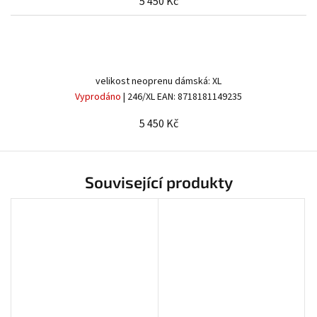
5 450 Kč
velikost neoprenu dámská: XL
Vyprodáno
| 246/XL
EAN:
8718181149235
5 450 Kč
Send
Powered by chaterimo
Související produkty