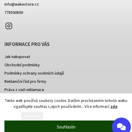
info
@
wakestore.cz
778500800
Instagram
INFORMACE PRO VÁS
Jak nakupovat
Obchodní podmínky
Podmínky ochrany osobních údajů
Reklamční řád pro firmy
Práva z vad reklamace
Tento web používá soubory cookie. Dalším procházením tohoto webu
vyjadřujete souhlas s jejich používáním.. Více informací
zde
.
Vytvořil Shoptet
Nastavení
Copyright 2026
wakestore
. Všechna práva vyhrazena.
Souhlasím
Grafický návrh vytvořil a nakódoval
Shoptak.cz