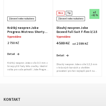
až
Akce
Tip
–42 %
Zánovní nebo rozbaleno
Zánovní nebo rozbaleno
Krátký neopren Jobe
Dlouhý neopren Jobe
Progress Mistress Shorty
Exceed Full Suit F-flex 3/2.5
3/2
Vyprodáno
Vyprodáno
2 750 Kč
4 500 Kč
2 599 Kč
od
Detail
Detail
Krátký neopren Jobe o síle 3/2 mm z
Dlouhý neopren Jobe o síle 3/2,5 mm
té nejvyšší řady této značky. Ideální
v krásných barvách a skvělém
volba pro vaše pohodlí. Jobe Progress
provedení pro ten nejlepší pocit na
Mistress je tím nejlepším, co si od
vodě. Manžeta u krku je dvojitá.
značky Jobe můžete v této...
První, která je v kontaktu s kůží, je
pro...
KONTAKT