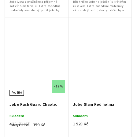
Jobe lycra z pružného a příjemně
Bílé tričko Jobe na ježdění s krátkým
sedícího materiálu. Extra pohodlné
rukávem. Extra pohodlné materiály
materiály vám dodají pocit jako by
vám dodají pocit jako by tričko byla
tričko byla druhá kůže. Zvětšený
druhá kůže. Zvětšený otvor na hlavu
otvor na hlavu umožní...
umožní jednoduché nandání a...
–17 %
Použité
Jobe Rash Guard Chaotic
Jobe Slam Red helma
Send
Skladem
Skladem
435,71 Kč
1 528 Kč
359 Kč
Powered by chaterimo