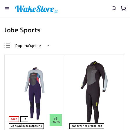
www.wakestore.cz - Chat
Jobe Sports
Doporučujeme
Nejlevnější
Nejdražší
Nejprodávanější
Abecedně
až
Akce
Tip
–42 %
Zánovní nebo rozbaleno
Zánovní nebo rozbaleno