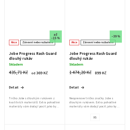
až
–39 %
–15 %
Akce
Zánovní nebo rozbaleno
Akce
Zánovní nebo rozbaleno
Jobe Progress Rash Guard
Jobe Progress Rash Guard
dlouhý rukáv
dlouhý rukáv
Skladem
Skladem
435,71 Kč
1 474,20 Kč
369 Kč
899 Kč
od
Detail
Detail
Tričko Jobe s dlouhým rukávem z
Neoprenove tričko značky Jobe s
kvalitních materiálů. Extra pohodlné
dlouhým rukávem. Extra pohodlné
materiály vám dodají pocit jako by
materiály vám dodají pocit jako by
tričko byla druhá kůže. Zvětšený
tričko byla druhá kůže. Zvětšený
otvor na hlavu umožní jednoduché
otvor na hlavu umožní jednoduché
XS
nandání...
nandání a...