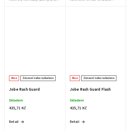
tričko byla druhá kůže. Zvětšený
aktivitu na vodě.
otvor na hlavu umožní jednoduché
nandání a...
Akce
Zánovní nebo rozbaleno
Akce
Zánovní nebo rozbaleno
Jobe Rash Guard
Jobe Rash Guard Flash
Skladem
Skladem
435,71 Kč
435,71 Kč
Detail
Detail