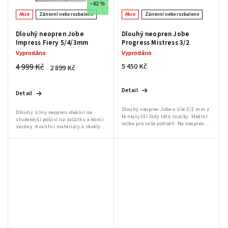
–42 %
Akce
Zánovní nebo rozbaleno
Akce
Zánovní nebo rozbaleno
Dlouhý neopren Jobe
Dlouhý neopren Jobe
Impress Fiery 5/4/3mm
Progress Mistress 3/2
Vyprodáno
Vyprodáno
4 999 Kč
5 450 Kč
2 899 Kč
Detail
Detail
Dlouhý neopren Jobe o síle 3/2 mm z
Dlouhý silný neopren ideální na
té nejvyšší řady této značky. Ideální
studenější počasí na začátku a konci
volba pro vaše pohodlí. Na neoprenu
sezóny. Kvalitní materiály a skvělý
je vidět lepidlo!! viz foto, pokud máte
střih skvěle padne na každou
zájem pošlu více fotek
postavu. Suchý zip na nohavicích
slouží k...