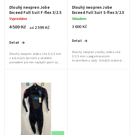
Dlouhý neopren Jobe
Dlouhý neopren Jobe
Exceed Full Suit F-flex 3/2.5
Exceed Full Suit S-flex 3/2.5
Vyprodáno
Skladem
4 500 Kč
3 600 Kč
2 599 Kč
od
Detail
Detail
Dlouhý neopren značky Jobe o síle
Dlouhý neopren Jobe o síle 3/2,5 mm
3/2,5 mm s pogumovaným
v krásných barvách a skvělém
hrudníkem a zády. Silnější materiál,
provedení pro ten nejlepší pocit na
který je zároveň pogumovaný proti
vodě. Manžeta u krku je dvojitá.
"profukovaní", je na prsou a zádech.
První, která je v kontaktu s kůží, je
Neopren je...
pro...