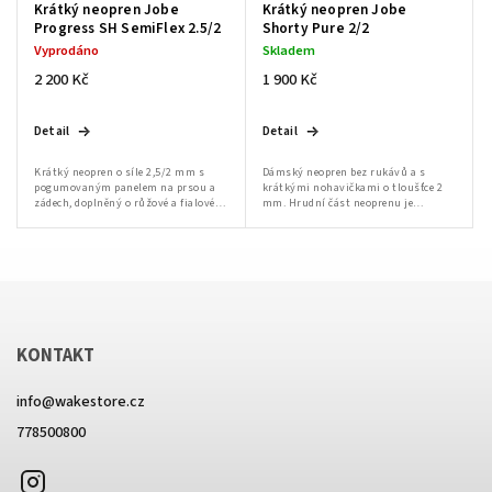
Krátký neopren Jobe
Krátký neopren Jobe
Progress SH SemiFlex 2.5/2
Shorty Pure 2/2
Vyprodáno
Skladem
2 200 Kč
1 900 Kč
Detail
Detail
Krátký neopren o síle 2,5/2 mm s
Dámský neopren bez rukávů a s
pogumovaným panelem na prsou a
krátkými nohavičkami o tloušťce 2
zádech, doplněný o růžové a fialové
mm. Hrudní část neoprenu je
prvky. Rukávy a nohavice mají na
pogumovaná pro zachování
svých koncích lem, který je z vnitřní
tepelného pohodlí, neopren tedy v
strany...
těchto místech neprofoukne...
KONTAKT
info
@
wakestore.cz
778500800
Instagram