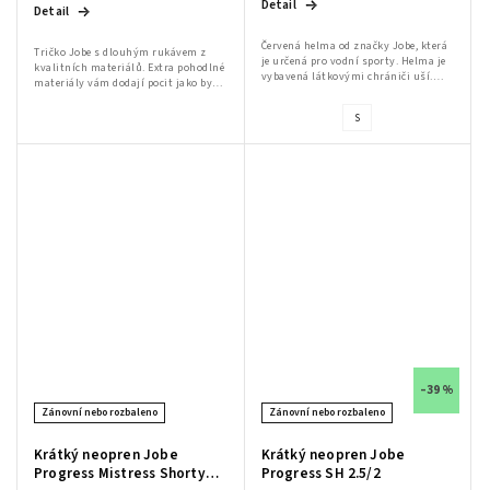
Detail
Detail
Červená helma od značky Jobe, která
Tričko Jobe s dlouhým rukávem z
je určená pro vodní sporty. Helma je
kvalitních materiálů. Extra pohodlné
vybavená látkovými chrániči uší.
materiály vám dodají pocit jako by
Helma má na vnitřní straně pěnu
tričko byla druhá kůže. Zvětšený
potaženou látkou, která zaručuje...
otvor na hlavu umožní jednoduché
S
nandání...
–39 %
Zánovní nebo rozbaleno
Zánovní nebo rozbaleno
Krátký neopren Jobe
Krátký neopren Jobe
Progress Mistress Shorty
Progress SH 2.5/2