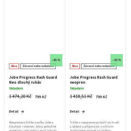
–45 %
–43 %
Akce
Zánovní nebo rozbaleno
Akce
Zánovní nebo rozbaleno
Jobe Progress Rash Guard
Jobe Progress Rash Guard
Neo dlouhý rukáv
neopren
Skladem
Skladem
1 474,20 Kč
1 418,51 Kč
799 Kč
799 Kč
Detail
Detail
Neoprenove tričko značky Jobe s
Tričko s neoprenovou částí na hrudi
dlouhým rukávem. Extra pohodlné
a zádech s příjemným vnitřním
materiály vám dodají pocit jako by
materiálem se hodí na každou