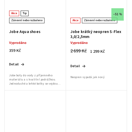
Akce
Tip
–51 %
Zánovní nebo rozbaleno
Akce
Zánovní nebo rozbaleno
Jobe Aqua shoes
Jobe krátký neopren S-Flex
3,0/2,5mm
Vyprodáno
Vyprodáno
359 Kč
2 699 Kč
1 299 Kč
Detail
Detail
Jobe boty do vody z příjemného
Neopren vypadá jak nový
materiálu a s kvalitní podrážkou.
Jednoduché a lehké botky se vejdou
do každého kufru a rozhodně je
doporučujeme do oblastí, kde je větší
výskyt...