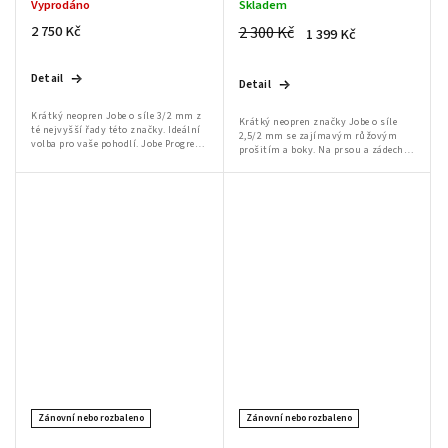
3/2
Vyprodáno
Skladem
2 750 Kč
2 300 Kč
1 399 Kč
Detail
Detail
Krátký neopren Jobe o síle 3/2 mm z
Krátký neopren značky Jobe o síle
té nejvyšší řady této značky. Ideální
2,5/2 mm se zajímavým růžovým
volba pro vaše pohodlí. Jobe Progress
prošitím a boky. Na prsou a zádech je
Mistress je tím nejlepším, co si od
neopren pogumován pro zajištění
značky Jobe můžete v této...
vyšší tepelné pohody. Zip je umístěn
na...
Zánovní nebo rozbaleno
Zánovní nebo rozbaleno