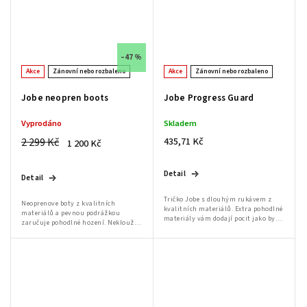
–47 %
Akce
Zánovní nebo rozbaleno
Akce
Zánovní nebo rozbaleno
Jobe neopren boots
Jobe Progress Guard
Vyprodáno
Skladem
2 299 Kč
435,71 Kč
1 200 Kč
Detail
Detail
Tričko Jobe s dlouhým rukávem z
Neoprenove boty z kvalitních
kvalitních materiálů. Extra pohodlné
materiálů a pevnou podrážkou
materiály vám dodají pocit jako by
zaručuje pohodlné hození. Nekloužou
tričko byla druhá kůže. Zvětšený
a ve studené vodě vás zahřejí. Boty
otvor na hlavu umožní jednoduché
jsou trochu těžší, ale to je kvůli
nandání...
tvrdé...