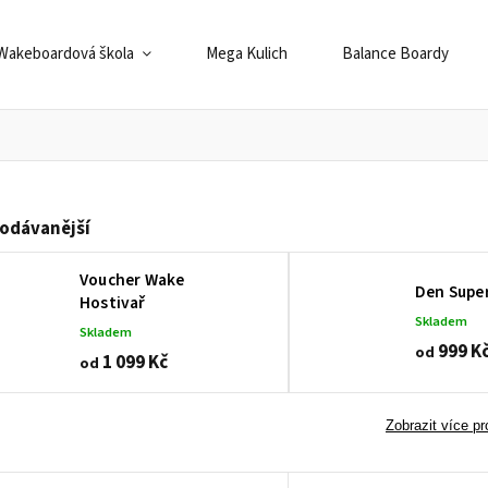
Wakeboardová škola
Mega Kulich
Balance Boardy
odávanější
Voucher Wake
Den Supe
Hostivař
Skladem
Skladem
999 K
od
1 099 Kč
od
Zobrazit více p
www.