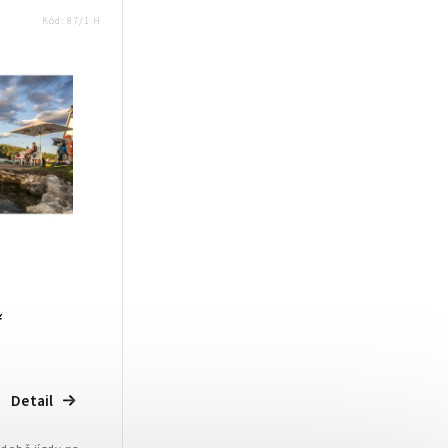
Kód:
87/1 H
ř
Detail