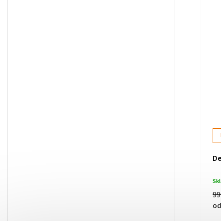
De
Sk
99
o