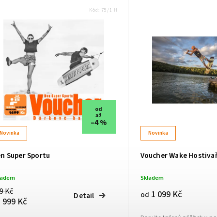
Kód:
75/1 H
od
až
–4 %
Novinka
Novinka
n Super Sportu
Voucher Wake Hostiva
ladem
Skladem
9 Kč
1 099 Kč
od
Detail
999 Kč
d