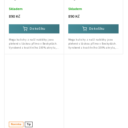
Skladem
Skladem
890 Kč
890 Kč
Do košíku
Do košíku
Mega kulichy z naší nabídky jsou
Mega kulichy z naší nabídky jsou
pletené s láskou přímo v Beskydách.
pletené s láskou přímo v Beskydách.
Send
Vyrobené z kvalitního 100% akrylu,
Vyrobené z kvalitního 100% akrylu,
jsou ideální volbou pro zimní dny.
jsou ideální volbou pro zimní dny.
Powered by chaterimo
Ruční výroba od babičky a Lidušky...
Ruční výroba od babičky a Lidušky...
Novinka
Tip