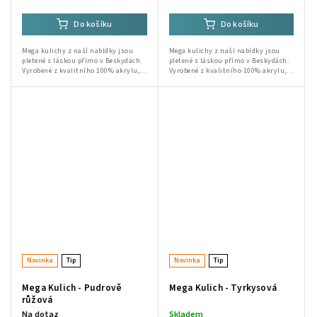
Do košíku
Do košíku
Mega kulichy z naší nabídky jsou
Mega kulichy z naší nabídky jsou
pletené s láskou přímo v Beskydách.
pletené s láskou přímo v Beskydách.
Vyrobené z kvalitního 100% akrylu,
Vyrobené z kvalitního 100% akrylu,
jsou ideální volbou pro zimní dny.
jsou ideální volbou pro zimní dny.
Ruční výroba od babičky a Lidušky...
Ruční výroba od babičky a Lidušky...
Novinka
Tip
Novinka
Tip
Mega Kulich - Pudrově
Mega Kulich - Tyrkysová
růžová
Na dotaz
Skladem