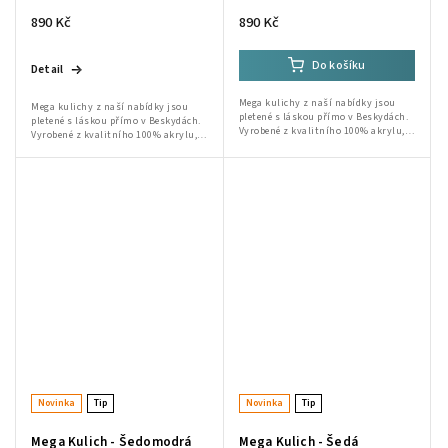
890 Kč
890 Kč
Do košíku
Detail
Mega kulichy z naší nabídky jsou
Mega kulichy z naší nabídky jsou
pletené s láskou přímo v Beskydách.
pletené s láskou přímo v Beskydách.
Vyrobené z kvalitního 100% akrylu,
Vyrobené z kvalitního 100% akrylu,
jsou ideální volbou pro zimní dny.
jsou ideální volbou pro zimní dny.
Ruční výroba od babičky a Lidušky...
Ruční výroba od babičky a Lidušky...
Novinka
Tip
Novinka
Tip
Mega Kulich - Šedomodrá
Mega Kulich - Šedá