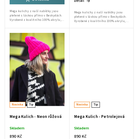
Detail
Mega kulichy z naší nabídky jsou
Mega kulichy z naší nabídky jsou
pletené s láskou přímo v Beskydách.
pletené s láskou přímo v Beskydách.
Vyrobené z kvalitního 100% akrylu,
Vyrobené z kvalitního 100% akrylu,
jsou ideální volbou pro zimní dny.
jsou ideální volbou pro zimní dny.
Ruční výroba od babičky a Lidušky...
Ruční výroba od babičky a Lidušky...
Novinka
Tip
Novinka
Tip
Mega Kulich - Neon růžová
Mega Kulich - Petrolejová
Skladem
Skladem
890 Kč
890 Kč