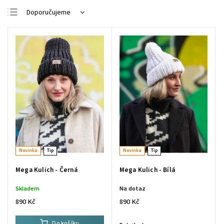
Doporučujeme
Nejlevnější
Nejdražší
Nejprodávanější
Abecedně
Novinka
Tip
Novinka
Tip
Mega Kulich - Černá
Mega Kulich - Bílá
Skladem
Na dotaz
890 Kč
890 Kč
Do košíku