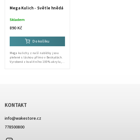
Mega Kulich - Světle hnědá
Skladem
890 Kč
Do košíku
Mega kulichy z naší nabídky jsou
pletené s láskou přímo v Beskydách.
Vyrobené z kvalitního 100% akrylu,
jsou ideální volbou pro zimní dny.
Ruční výroba od babičky a Lidušky...
KONTAKT
info
@
wakestore.cz
778500800
Instagram