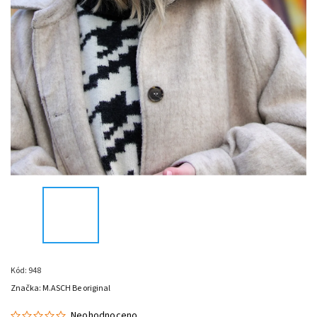
Kód:
948
Značka:
M.ASCH Be original
Neohodnoceno