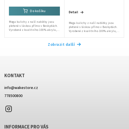
Do košíku
Detail
Mega kulichy z naší nabídky jsou
Mega kulichy z naší nabídky jsou
pletené s láskou přímo v Beskydách.
pletené s láskou přímo v Beskydách.
Vyrobené z kvalitního 100% akrylu,
Vyrobené z kvalitního 100% akrylu,
jsou ideální volbou pro zimní dny.
jsou ideální volbou pro zimní dny.
Ruční výroba od babičky a Lidušky...
Ruční výroba od babičky a Lidušky...
Zobrazit další
KONTAKT
info
@
wakestore.cz
778500800
Instagram
INFORMACE PRO VÁS