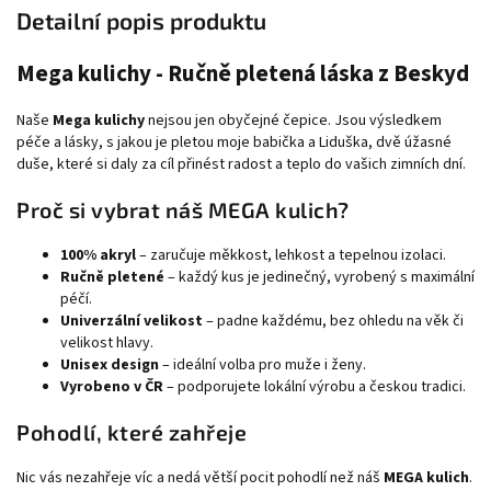
Detailní popis produktu
Mega kulichy - Ručně pletená láska z Beskyd
Naše
Mega kulichy
nejsou jen obyčejné čepice. Jsou výsledkem
péče a lásky, s jakou je pletou moje babička a Liduška, dvě úžasné
duše, které si daly za cíl přinést radost a teplo do vašich zimních dní.
Proč si vybrat náš MEGA kulich?
100% akryl
– zaručuje měkkost, lehkost a tepelnou izolaci.
Ručně pletené
– každý kus je jedinečný, vyrobený s maximální
péčí.
Univerzální velikost
– padne každému, bez ohledu na věk či
velikost hlavy.
Unisex design
– ideální volba pro muže i ženy.
Vyrobeno v ČR
– podporujete lokální výrobu a českou tradici.
Pohodlí, které zahřeje
Nic vás nezahřeje víc a nedá větší pocit pohodlí než náš
MEGA kulich
.