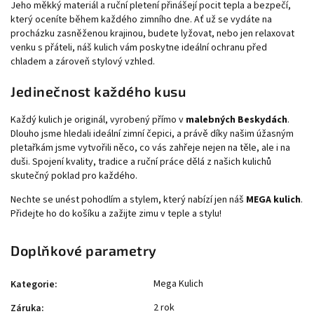
Jeho měkký materiál a ruční pletení přinášejí pocit tepla a bezpečí,
který oceníte během každého zimního dne. Ať už se vydáte na
procházku zasněženou krajinou, budete lyžovat, nebo jen relaxovat
venku s přáteli, náš kulich vám poskytne ideální ochranu před
chladem a zároveň stylový vzhled.
Jedinečnost každého kusu
Každý kulich je originál, vyrobený přímo v
malebných Beskydách
.
Dlouho jsme hledali ideální zimní čepici, a právě díky našim úžasným
pletařkám jsme vytvořili něco, co vás zahřeje nejen na těle, ale i na
duši. Spojení kvality, tradice a ruční práce dělá z našich kulichů
skutečný poklad pro každého.
Nechte se unést pohodlím a stylem, který nabízí jen náš
MEGA kulich
.
Přidejte ho do košíku a zažijte zimu v teple a stylu!
Doplňkové parametry
Mega Kulich
Kategorie
:
Send
2 rok
Záruka
: