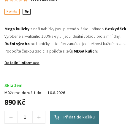
Novinka
Tip
Mega kulichy
z naší nabídky jsou pletené s láskou přímo v
Beskydách
.
Vyrobené z kvalitního 100% akrylu, jsou ideální volbou pro zimní dny.
Ruční výroba
od babičky a Lidušky zaručuje jedinečnost každého kusu.
Podpořte českou tradici a pořiďte si svůj
MEGA kulich
!
Detailní informace
Skladem
Můžeme doručit do:
10.8.2026
890 Kč
Přidat do košíku