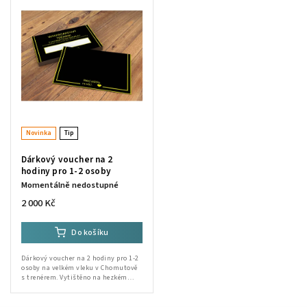
Nejprodávanější
Abecedně
Novinka
Tip
Dárkový voucher na 2
hodiny pro 1-2 osoby
Momentálně nedostupné
2 000 Kč
Do košíku
Dárkový voucher na 2 hodiny pro 1-2
osoby na velkém vleku v Chomutově
s trenérem. Vytištěno na hezkém
designovém papíře. Po zaplacení
voucheru Vám přijde Voucher s
unikátním...