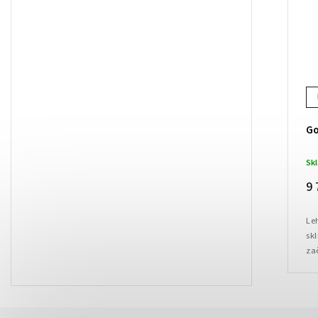
Go
Sk
9 
Le
skl
za
ve
pře