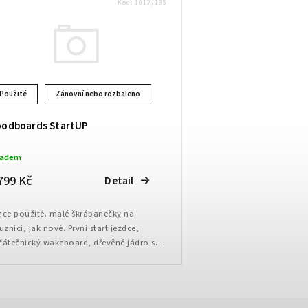
Kód:
1012/135
Použité
Zánovní nebo rozbaleno
odboards StartUP
ladem
799 Kč
Detail
hce použité. malé škrábanečky na
uznici, jak nové. První start jezdce,
čátečnický wakeboard, dřevěné jádro s
lmi kvalitní ABS hranou, která chrání
d nárazy, Airtex...