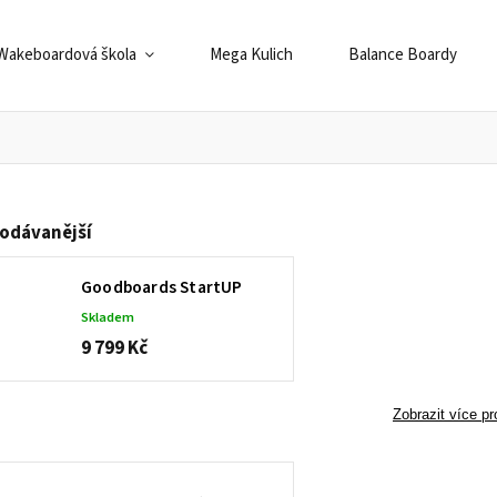
Wakeboardová škola
Mega Kulich
Balance Boardy
odávanější
Goodboards StartUP
Skladem
9 799 Kč
Zobrazit více p
www.