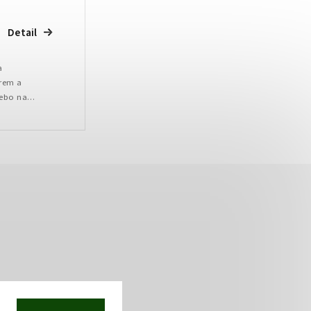
Detail
a
rem a
ebo na
lní dárek pro
o chtějí začít