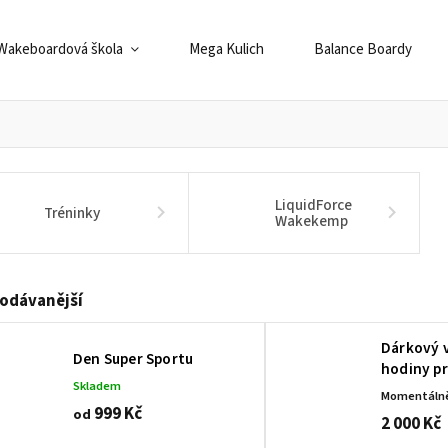
Wakeboardová škola
Mega Kulich
Balance Boardy
LiquidForce
Tréninky
Wakekemp
odávanější
Dárkový 
Den Super Sportu
hodiny pr
Skladem
Momentáln
999 Kč
od
2 000 Kč