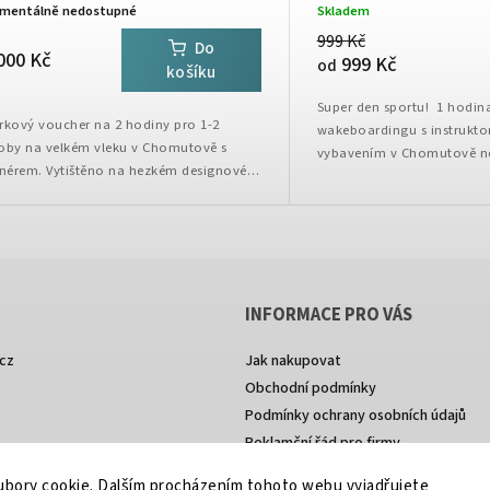
mentálně nedostupné
Skladem
999 Kč
Do
000 Kč
999 Kč
od
košíku
Super den sportu! 1 hodin
rkový voucher na 2 hodiny pro 1-2
wakeboardingu s instrukto
oby na velkém vleku v Chomutově s
vybavením v Chomutově n
enérem. Vytištěno na hezkém designovém
Hostivařské přehradě. Ideá
píře. Po zaplacení voucheru Vám přijde
všechny sportovce. Pro ty c
ucher s unikátním...
a...
INFORMACE PRO VÁS
cz
Jak nakupovat
Obchodní podmínky
Podmínky ochrany osobních údajů
Reklamční řád pro firmy
Práva z vad reklamace
bory cookie. Dalším procházením tohoto webu vyjadřujete