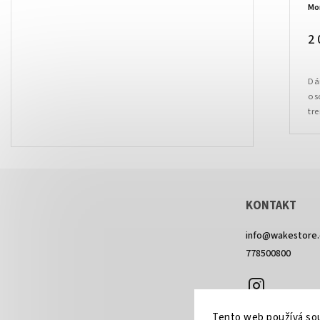
Mo
2 
Dá
os
tr
pa
Vo
KONTAKT
info
@
wakestore.
778500800
Instagram
Tento web používá sou