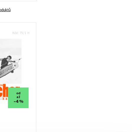
wakestore.cz - Chat
roduktů
Kód:
75/1 H
od
až
–4 %