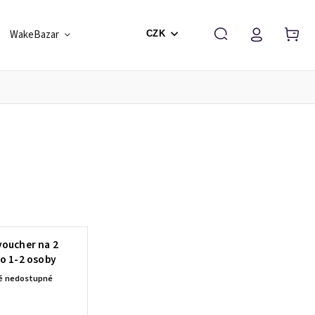
WakeBazar
Škola a Vouchery
Dárkové balení
CZK
voucher na 2
o 1-2 osoby
ě nedostupné