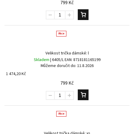
799 Kč
Akce
Send
Powered by chaterimo
Velikost trička dámské: l
Skladem
| 6405/L
EAN:
8718181165199
Můžeme doručit do:
11.8.2026
1 474,20 Kč
799 Kč
Akce
Velikost trička dámské: xs