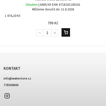
Skladem
| 6405/XS
EAN:
8718181165181
Můžeme doručit do:
11.8.2026
1 474,20 Kč
799 Kč
KONTAKT
info
@
wakestore.cz
778500800
Instagram