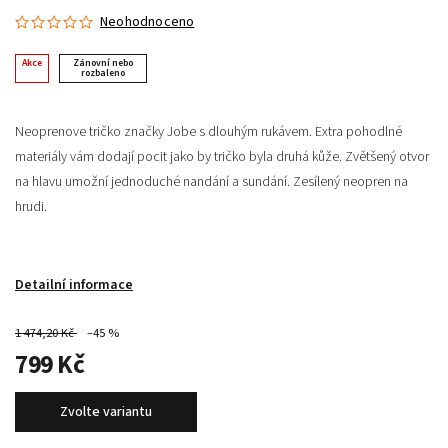
Neohodnoceno
Akce
Zánovní nebo
rozbaleno
Neoprenove tričko značky Jobe s dlouhým rukávem. Extra pohodlné
materiály vám dodají pocit jako by tričko byla druhá kůže. Zvětšený otvor
na hlavu umožní jednoduché nandání a sundání. Zesílený neopren na
hrudi.
Detailní informace
1 474,20 Kč
–45 %
799 Kč
Zvolte variantu