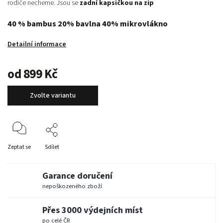
rodiče necheme. Jsou se
zadní kapsičkou na zip
40 % bambus 20% bavlna 40% mikrovlákno
Detailní informace
od
899 Kč
Zvolte variantu
Zeptat se
Sdílet
Garance doručení
nepoškozeného zboží
Přes 3000 výdejních míst
po celé ČR