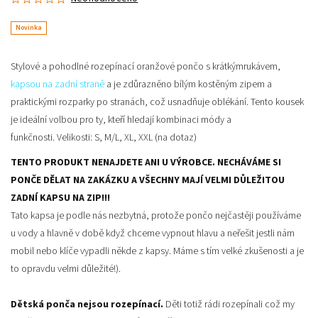
Novinka
Stylové a pohodlné
rozepínací oranžové pončo
s krátkým
rukávem,
kapsou na zadní straně
a je zdůrazněno
bílým kostěným zipem
a
praktickými rozparky po stranách, což usnadňuje oblékání. Tento kousek
je ideální volbou pro ty, kteří hledají kombinaci módy a
funkčnosti.
Velikosti: S, M/L, XL, XXL (na dotaz)
TENTO PRODUKT NENAJDETE ANI U VÝROBCE. NECHÁVÁME SI
PONČE DĚLAT NA ZAKÁZKU A VŠECHNY MAJÍ VELMI DŮLEŽITOU
ZADNÍ KAPSU NA ZIP!!!
Tato kapsa je podle nás nezbytná, protože pončo nejčastěji používáme
u vody a hlavně v době když chceme vypnout hlavu a neřešit jestli nám
mobil nebo klíče vypadli někde z kapsy. Máme s tím velké zkušenosti a je
to opravdu velmi důležité!).
Dětská ponča nejsou rozepínací.
Děti totiž rádi rozepínali což my