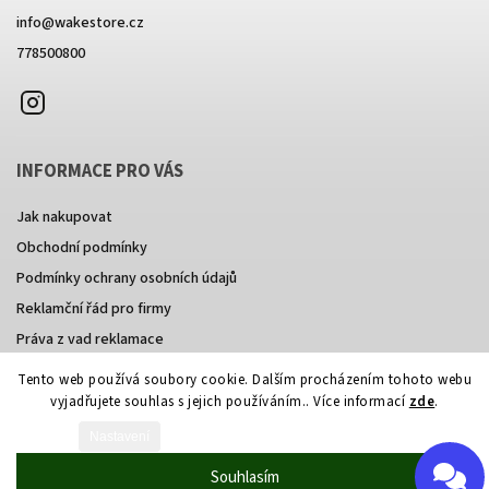
info
@
wakestore.cz
778500800
Instagram
INFORMACE PRO VÁS
Jak nakupovat
Obchodní podmínky
Podmínky ochrany osobních údajů
Reklamční řád pro firmy
Práva z vad reklamace
Tento web používá soubory cookie. Dalším procházením tohoto webu
vyjadřujete souhlas s jejich používáním.. Více informací
zde
.
Vytvořil Shoptet
Nastavení
Copyright 2026
wakestore
. Všechna práva vyhrazena.
Souhlasím
Grafický návrh vytvořil a nakódoval
Shoptak.cz