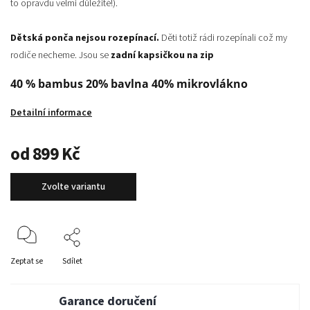
to opravdu velmi důležité!).
Dětská ponča nejsou rozepínací.
Děti totiž rádi rozepínali což my
rodiče necheme. Jsou se
zadní kapsičkou na zip
40 % bambus 20% bavlna 40% mikrovlákno
Detailní informace
od
899 Kč
Zvolte variantu
Zeptat se
Sdílet
Garance doručení