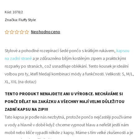
Kód:
1078/2
Značka:
Fluffy Style
Neohodnoceno
Stylové a pohodlné
rozepínací šedé pončo
s krátkým
rukávem,
kapsou
na zadní straně
a je zdůrazněno
bílým kostěným zipem
a praktickými
rozparky po stranách, což usnadňuje oblékání. Tento kousek je ideální
volbou pro ty, kteří hledají kombinaci módy a funkčnosti.
Velikosti: S, M/L,
XL, XXL (na dotaz)
TENTO PRODUKT NENAJDETE ANI U VÝROBCE. NECHÁVÁME SI
PONČE DĚLAT NA ZAKÁZKU A VŠECHNY MAJÍ VELMI DŮLEŽITOU
ZADNÍ KAPSU NA ZIP!!!
Tato kapsa je podle nás nezbytná, protože pončo nejčastěji používáme
u vody a hlavně v době když chceme vypnout hlavu a neřešit jestli nám
mobil nebo klíče vypadli někde z kapsy. Máme s tím velké zkušenosti a je