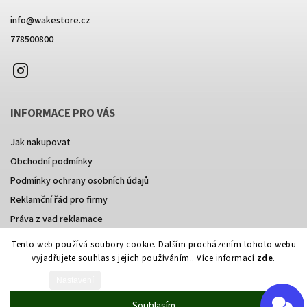
info
@
wakestore.cz
778500800
Instagram
INFORMACE PRO VÁS
Jak nakupovat
Obchodní podmínky
Podmínky ochrany osobních údajů
Reklamční řád pro firmy
Práva z vad reklamace
Tento web používá soubory cookie. Dalším procházením tohoto webu
vyjadřujete souhlas s jejich používáním.. Více informací
zde
.
Vytvořil Shoptet
Nastavení
Copyright 2026
wakestore
. Všechna práva vyhrazena.
Souhlasím
Grafický návrh vytvořil a nakódoval
Shoptak.cz