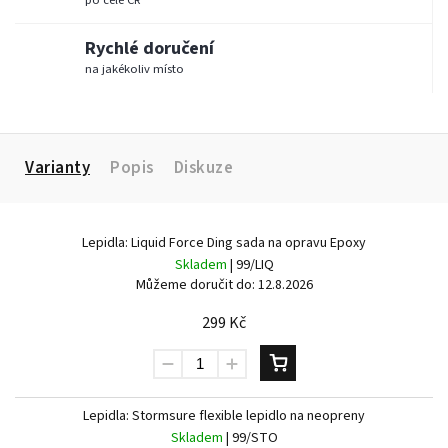
po celé ČR
Rychlé doručení
na jakékoliv místo
Varianty
Popis
Diskuze
Lepidla: Liquid Force Ding sada na opravu Epoxy
Skladem
| 99/LIQ
Můžeme doručit do:
12.8.2026
299 Kč
Send
Powered by chaterimo
Lepidla: Stormsure flexible lepidlo na neopreny
Skladem
| 99/STO