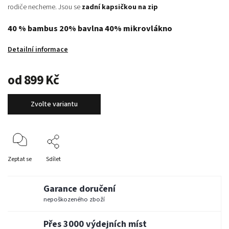
rodiče necheme. Jsou se
zadní kapsičkou na zip
40 % bambus 20% bavlna 40% mikrovlákno
Detailní informace
od
899 Kč
Zvolte variantu
Zeptat se
Sdílet
Garance doručení
nepoškozeného zboží
Přes 3000 výdejních míst