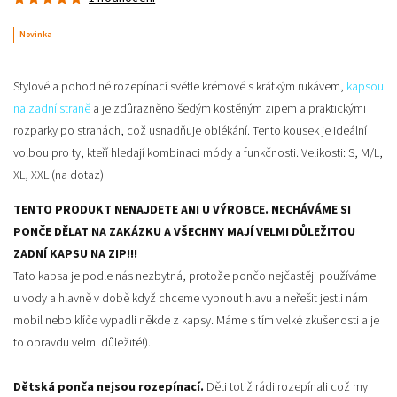
Novinka
Stylové a pohodlné
rozepínací světle krémové
s krátkým
rukávem,
kapsou
na zadní straně
a je zdůrazněno
šedým kostěným zipem
a praktickými
rozparky po stranách, což usnadňuje oblékání. Tento kousek je ideální
volbou pro ty, kteří hledají kombinaci módy a funkčnosti.
Velikosti: S, M/L,
XL, XXL (na dotaz)
TENTO PRODUKT NENAJDETE ANI U VÝROBCE. NECHÁVÁME SI
PONČE DĚLAT NA ZAKÁZKU A VŠECHNY MAJÍ VELMI DŮLEŽITOU
ZADNÍ KAPSU NA ZIP!!!
Tato kapsa je podle nás nezbytná, protože pončo nejčastěji používáme
u vody a hlavně v době když chceme vypnout hlavu a neřešit jestli nám
mobil nebo klíče vypadli někde z kapsy. Máme s tím velké zkušenosti a je
to opravdu velmi důležité!).
Dětská ponča nejsou rozepínací.
Děti totiž rádi rozepínali což my