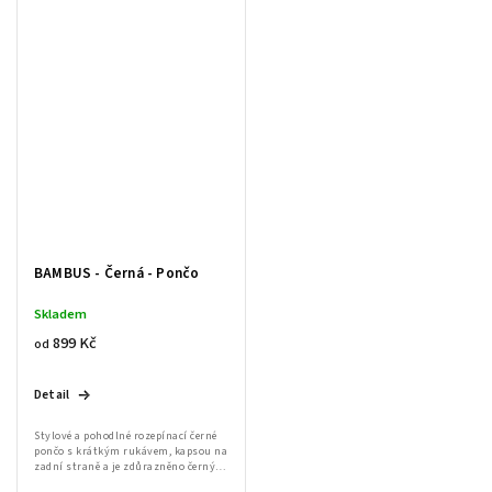
BAMBUS - Černá - Pončo
Skladem
899 Kč
od
Detail
Stylové a pohodlné rozepínací černé
pončo s krátkým rukávem, kapsou na
zadní straně a je zdůrazněno černým
kostěným zipem a praktickými