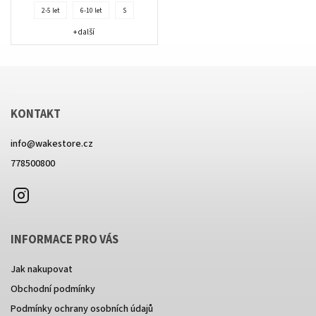
rozparky po...
2-5 let
6-10 let
S
+ další
KONTAKT
info
@
wakestore.cz
778500800
Instagram
INFORMACE PRO VÁS
Jak nakupovat
Obchodní podmínky
Podmínky ochrany osobních údajů