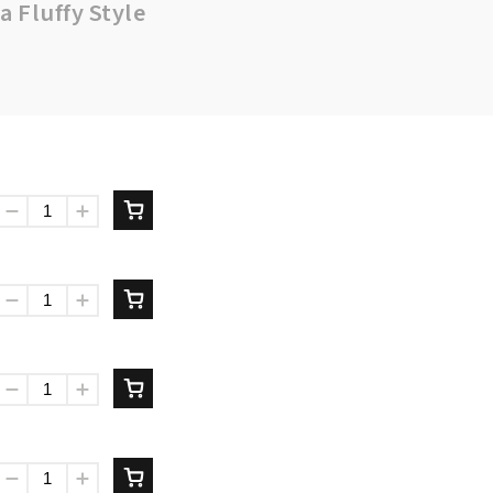
a
Fluffy Style