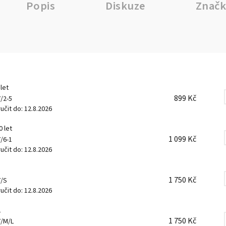
Popis
Diskuze
Značk
 let
899 Kč
7/2-5
čit do:
12.8.2026
0 let
1 099 Kč
7/6-1
čit do:
12.8.2026
1 750 Kč
7/S
čit do:
12.8.2026
L
1 750 Kč
7/M/L