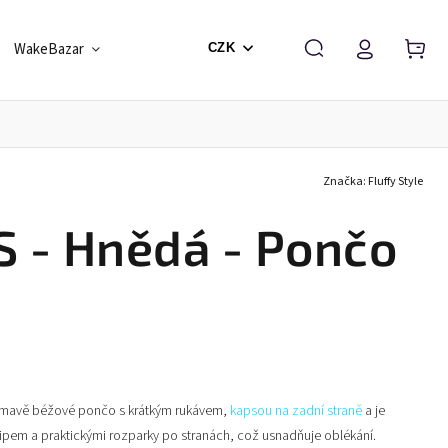
WakeBazar
Škola a Vouchery
Dárkové balení
CZK
Značka:
Fluffy Style
 - Hnědá - Pončo
 tmavě béžové pončo
s krátkým
rukávem,
kapsou na zadní straně
a je
zipem
a praktickými rozparky po stranách, což usnadňuje oblékání.