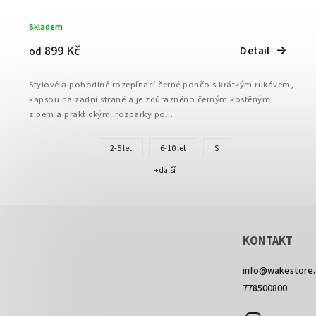
Skladem
899 Kč
Detail
od
Stylové a pohodlné rozepínací černé pončo s krátkým rukávem,
kapsou na zadní straně a je zdůrazněno černým kostěným
zipem a praktickými rozparky po...
2-5 let
6-10 let
S
+ další
KONTAKT
info
@
wakestore.
778500800