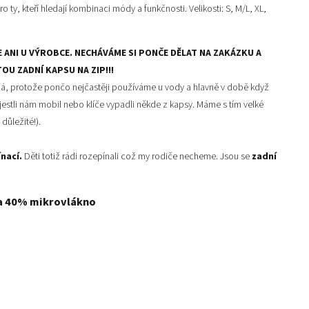
ro ty, kteří hledají kombinaci módy a funkčnosti.
Velikosti: S, M/L, XL,
ANI U VÝROBCE. NECHÁVÁME SI PONČE DĚLAT NA ZAKÁZKU A
OU ZADNÍ KAPSU NA ZIP!!!
ná, protože pončo nejčastěji používáme u vody a hlavně v době když
jestli nám mobil nebo klíče vypadli někde z kapsy. Máme s tím velké
 důležité!).
nací.
Děti totiž rádi rozepínali což my rodiče necheme. Jsou se
zadní
a 40% mikrovlákno