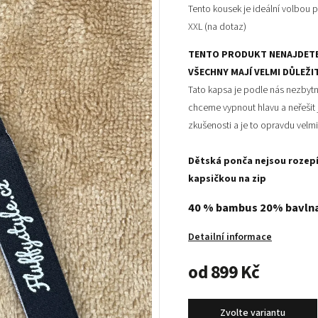
Tento kousek je ideální volbou p
XXL (na dotaz)
TENTO PRODUKT NENAJDETE 
VŠECHNY MAJÍ VELMI DŮLEŽIT
Tato kapsa je podle nás nezbyt
chceme vypnout hlavu a neřešit 
zkušenosti a je to opravdu velmi
Dětská ponča nejsou rozepí
kapsičkou na zip
40 % bambus 20% bavln
Detailní informace
od
899 Kč
Zvolte variantu