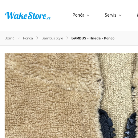
Ponča
Servis
Domů
/
Ponča
/
Bambus Style
/
BAMBUS - Hnědá - Pončo