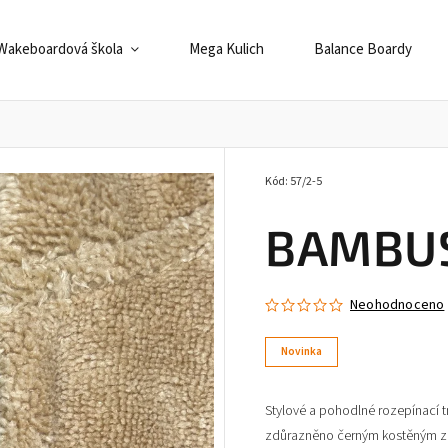
Wakeboardová škola
Mega Kulich
Balance Boardy
Kód:
57/2-5
BAMBUS
Neohodnoceno
Novinka
Stylové a pohodlné
rozepínací
zdůrazněno
černým kostěným 