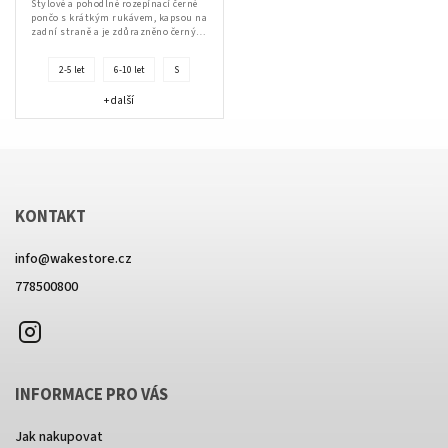
Stylové a pohodlné rozepínací černé
pončo s krátkým rukávem, kapsou na
zadní straně a je zdůrazněno černým
kostěným zipem a praktickými
rozparky po...
2-5 let
6-10 let
S
+ další
KONTAKT
info
@
wakestore.cz
778500800
Instagram
INFORMACE PRO VÁS
Jak nakupovat