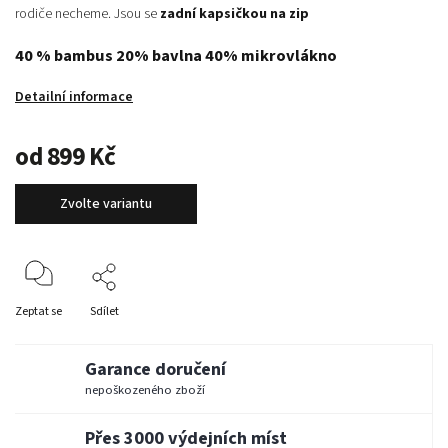
rodiče necheme. Jsou se
zadní kapsičkou na zip
40 % bambus 20% bavlna 40% mikrovlákno
Detailní informace
od
899 Kč
Zvolte variantu
Zeptat se
Sdílet
Garance doručení
nepoškozeného zboží
Přes 3000 výdejních míst