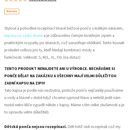
Novinka
Stylové a pohodlné
rozepínací tmavě béžové pončo
s krátkým
rukávem,
kapsou na zadní straně
a je zdůrazněno
černým kostěným zipem
a
praktickými rozparky po stranách, což usnadňuje oblékání. Tento kousek
je ideální volbou pro ty, kteří hledají kombinaci módy a
funkčnosti.
Velikosti: S, M/L, XL, XXL (na dotaz)
TENTO PRODUKT NENAJDETE ANI U VÝROBCE. NECHÁVÁME SI
PONČE DĚLAT NA ZAKÁZKU A VŠECHNY MAJÍ VELMI DŮLEŽITOU
ZADNÍ KAPSU NA ZIP!!!
Tato kapsa je podle nás nezbytná, protože pončo nejčastěji používáme
u vody a hlavně v době když chceme vypnout hlavu a neřešit jestli nám
mobil nebo klíče vypadli někde z kapsy. Máme s tím velké zkušenosti a je
to opravdu velmi důležité!).
Dětská ponča nejsou rozepínací.
Děti totiž rádi rozepínali což my