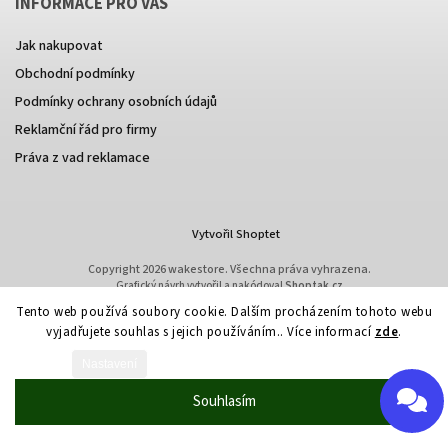
INFORMACE PRO VÁS
Jak nakupovat
Obchodní podmínky
Podmínky ochrany osobních údajů
Send
Reklamční řád pro firmy
Powered by chaterimo
Práva z vad reklamace
Vytvořil Shoptet
Copyright 2026
wakestore
. Všechna práva vyhrazena.
Grafický návrh vytvořil a nakódoval
Shoptak.cz
Tento web používá soubory cookie. Dalším procházením tohoto webu
vyjadřujete souhlas s jejich používáním.. Více informací
zde
.
Nastavení
Souhlasím