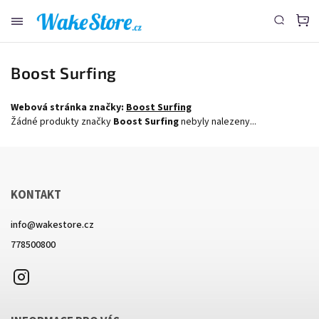
www.wakestore.cz - Chat
Boost Surfing
Webová stránka značky:
Boost Surfing
Žádné produkty značky
Boost Surfing
nebyly nalezeny...
KONTAKT
info
@
wakestore.cz
778500800
Instagram