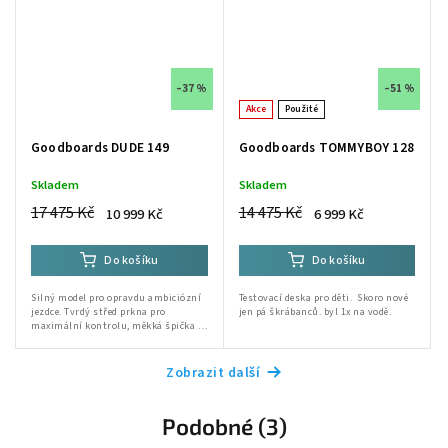
–37 %
–51 %
Akce
Použité
Goodboards DUDE 149
Goodboards TOMMYBOY 128
Send
Skladem
Skladem
17 475 Kč
14 475 Kč
10 999 Kč
6 999 Kč
Powered by chaterimo
Do košíku
Do košíku
Silný model pro opravdu ambiciózní
Testovací deska pro děti. Skoro nové
jezdce. Tvrdý střed prkna pro
jen pá škrábanců. byl 1x na vodě.
maximální kontrolu, měkká špička a
patka pro hravé pressy, ostré
hrany, 8...
Zobrazit další
Podobné (3)