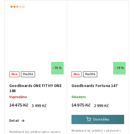
–75 %
–79 %
Akce
Použité
Akce
Použité
Goodboards ONE FITHY ONE
Goodboards Fortuna 147
146
Vyprodáno
Skladem
14 475 Kč
14 975 Kč
3 499 Kč
2 999 Kč
Do košíku
Detail
Wakeboard byl ježděný v půjčovně v
Wakeboard byl ježděný jednu sezonu