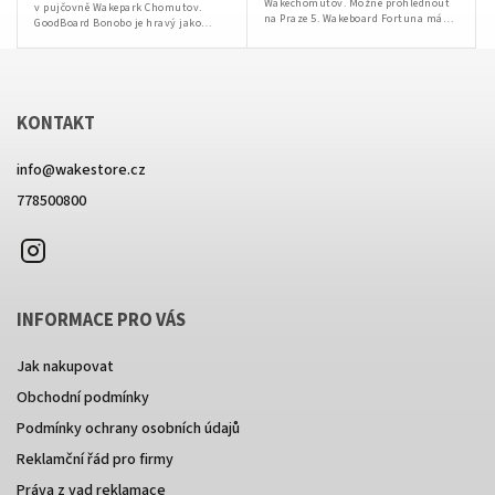
Wakechomutov. Možné prohlédnout
v pujčovně Wakepark Chomutov.
na Praze 5. Wakeboard Fortuna má
GoodBoard Bonobo je hravý jako
mírně zvedlou hranu, měkký flex,
opička! Střed wakeboardu je hladký,
dlouhé ostré kanálky, robustní
stejně jako bude vaše jízda na...
konstrukce...
KONTAKT
info
@
wakestore.cz
778500800
Instagram
INFORMACE PRO VÁS
Jak nakupovat
Obchodní podmínky
Podmínky ochrany osobních údajů
Reklamční řád pro firmy
Práva z vad reklamace