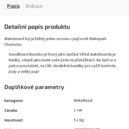
Popis
Diskuze
Detailní popis produktu
Wakeboard byl ježděný jednu sezonu v pujčovně Wakepark
Chomutov.
GoodBoard Bonobo je hravý jako opička!
Střed wakeboardu je
hladký, stejně jako bude vaše jízda na překážkách. Na špičce a
patce jsou kulaté, na CNC obráběné kanálky pro vyšší kontrolu
jízdy a veliký pop!
Doplňkové parametry
WakeBazar
Kategorie
:
1 rok
Záruka
:
5.1 kg
Hmotnost
: