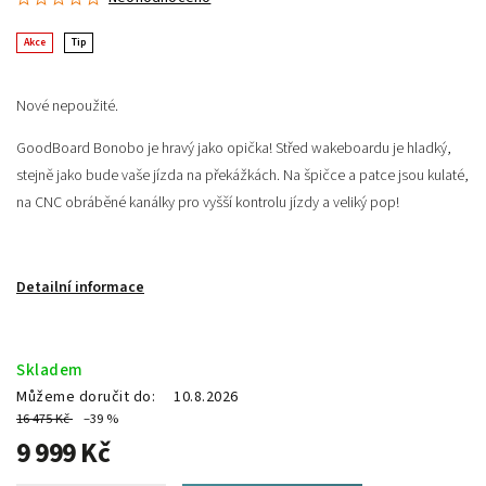
Akce
Tip
Nové nepoužité.
GoodBoard Bonobo je hravý jako opička!
Střed wakeboardu je hladký,
stejně jako bude vaše jízda na překážkách. Na špičce a patce jsou kulaté,
na CNC obráběné kanálky pro vyšší kontrolu jízdy a veliký pop!
Detailní informace
Skladem
Můžeme doručit do:
10.8.2026
16 475 Kč
–39 %
9 999 Kč