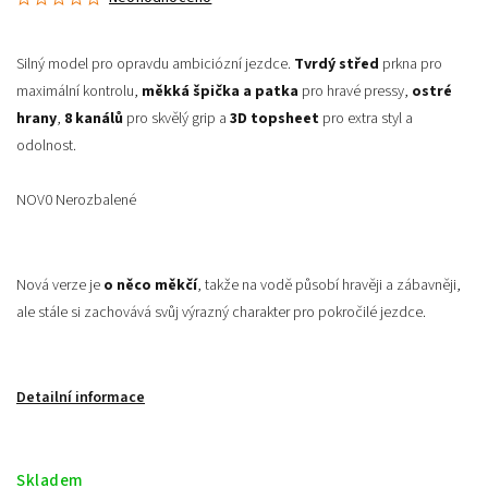
Silný model pro opravdu ambiciózní jezdce.
Tvrdý střed
prkna pro
maximální kontrolu,
měkká špička a patka
pro hravé pressy,
ostré
hrany
,
8 kanálů
pro skvělý grip a
3D topsheet
pro extra styl a
odolnost.
NOV0 Nerozbalené
Nová verze je
o něco měkčí
, takže na vodě působí hravěji a zábavněji,
ale stále si zachovává svůj výrazný charakter pro pokročilé jezdce.
Detailní informace
Skladem