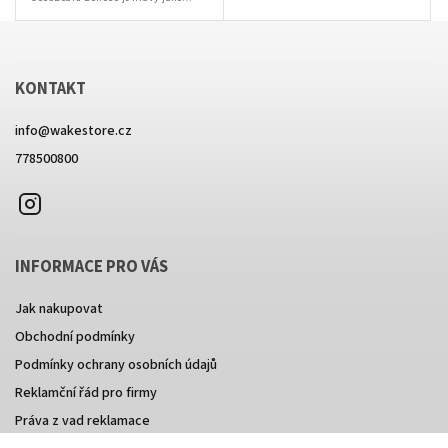
opička! Střed wakeboardu je hladký,
opička! Střed wakeboardu je hladký,
stejně jako bude vaše jízda na...
stejně jako bude vaše jízda na...
KONTAKT
info
@
wakestore.cz
778500800
Instagram
INFORMACE PRO VÁS
Jak nakupovat
Obchodní podmínky
Podmínky ochrany osobních údajů
Reklamční řád pro firmy
Práva z vad reklamace