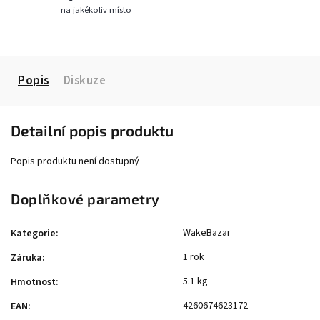
na jakékoliv místo
Popis
Diskuze
Detailní popis produktu
Popis produktu není dostupný
Doplňkové parametry
WakeBazar
Kategorie
:
1 rok
Záruka
:
5.1 kg
Hmotnost
:
4260674623172
EAN
: