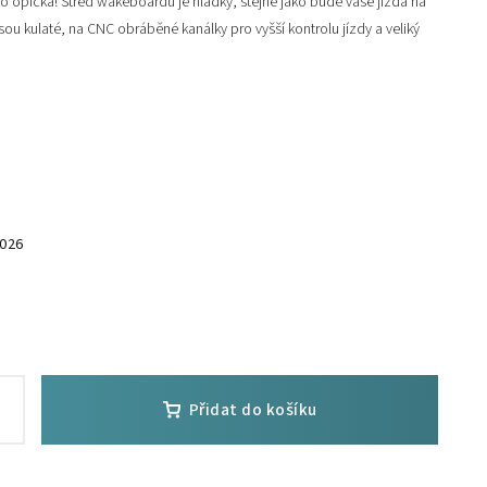
o opička!
Střed wakeboardu je hladký, stejně jako bude vaše jízda na
ou kulaté, na CNC obráběné kanálky pro vyšší kontrolu jízdy a veliký
2026
Přidat do košíku