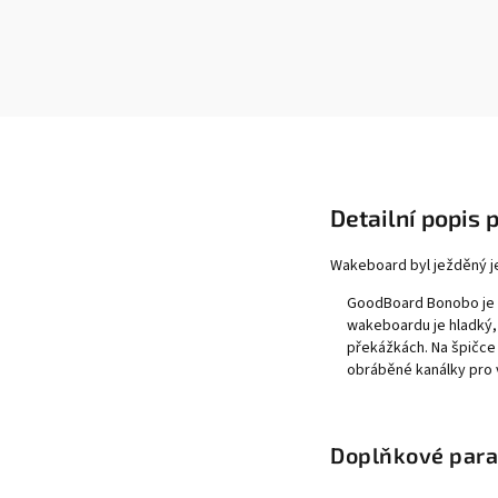
Detailní popis 
Wakeboard byl ježděný 
GoodBoard Bonobo je h
wakeboardu je hladký, 
překážkách. Na špičce 
obráběné kanálky pro v
Doplňkové par