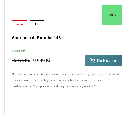
–39 %
Akce
Tip
Goodboards Bonobo 146
Skladem
9 999 Kč
16 475 Kč
Do košíku
Nové nepoužité. GoodBoard Bonobo je hravý jako opička! Střed
wakeboardu je hladký, stejně jako bude vaše jízda na
překážkách. Na špičce a patce jsou kulaté, na CNC...