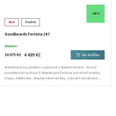
–69 %
Akce
Použité
Goodboards Fortuna 147
Skladem
4 499 Kč
14 975 Kč
Do košíku
Wakeboard byl ježděný v půjčovně v Wakechomutov. Možné
prohlédnout na Praze 5. Wakeboard Fortuna má mírně zvedlou
hranu, měkký flex, dlouhé ostré kanálky, robustní konstrukce...