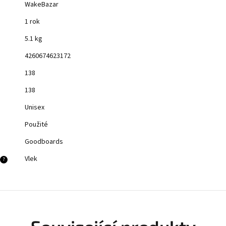
WakeBazar
1 rok
5.1 kg
4260674623172
138
138
Unisex
Použité
Goodboards
Vlek
?