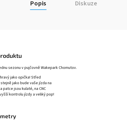
Popis
Diskuze
produktu
jednu sezonu v pujčovně Wakepark Chomutov.
ravý jako opička!
Střed
stejně jako bude vaše jízda na
a patce jsou kulaté, na CNC
yšší kontrolu jízdy a veliký pop!
ametry