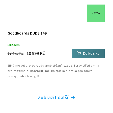
–37 %
Goodboards DUDE 149
Skladem
10 999 Kč
17 475 Kč
Do košíku
Silný model pro opravdu ambiciózní jezdce. Tvrdý střed prkna
pro maximální kontrolu, měkká špička a patka pro hravé
pressy, ostré hrany, 8...
Zobrazit další