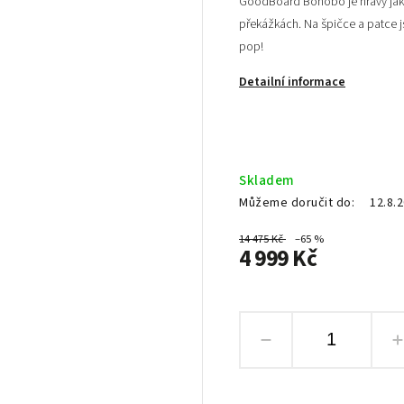
GoodBoard Bonobo je hravý jak
překážkách. Na špičce a patce js
pop!
Detailní informace
Skladem
Můžeme doručit do:
12.8.
14 475 Kč
–65 %
4 999 Kč