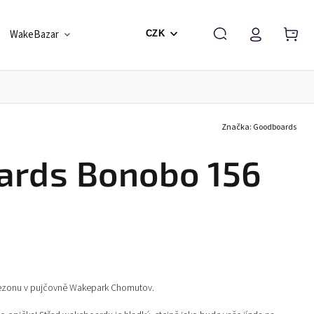
WakeBazar
Škola a Vouchery
Dárkové balení
CZK
Značka:
Goodboards
ards Bonobo 156
ezonu v pujčovně Wakepark Chomutov.