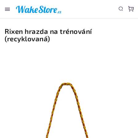
www.wakestore.cz - Chat
Rixen hrazda na trénování
(recyklovaná)