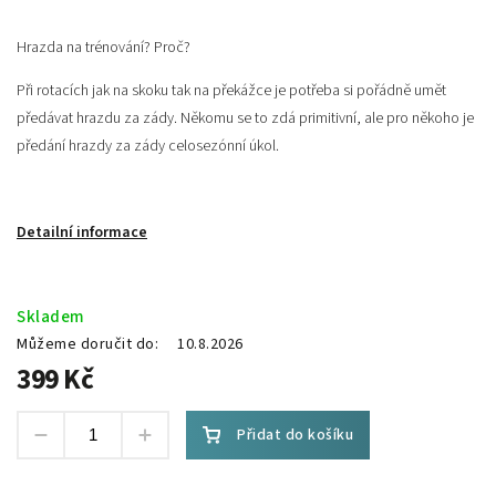
Hrazda na trénování? Proč?
Při rotacích jak na skoku tak na překážce je potřeba si pořádně umět
předávat hrazdu za zády. Někomu se to zdá primitivní, ale pro někoho je
předání hrazdy za zády celosezónní úkol.
Detailní informace
Skladem
Můžeme doručit do:
10.8.2026
399 Kč
Přidat do košíku