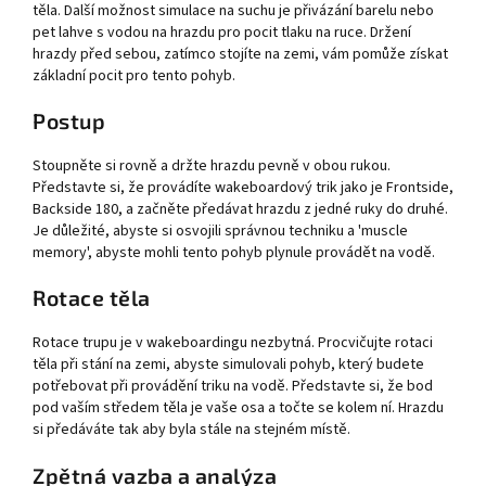
těla. Další možnost simulace na suchu je přivázání barelu nebo
pet lahve s vodou na hrazdu pro pocit tlaku na ruce.
Držení
hrazdy před sebou, zatímco stojíte na zemi, vám pomůže získat
základní pocit pro tento pohyb.
Postup
Stoupněte si rovně a držte hrazdu pevně v obou rukou.
Představte si, že provádíte wakeboardový trik jako je Frontside,
Backside 180, a začněte předávat hrazdu z jedné ruky do druhé.
Je důležité, abyste si osvojili správnou techniku a 'muscle
memory', abyste mohli tento pohyb plynule provádět na vodě.
Rotace těla
Rotace trupu je v wakeboardingu nezbytná. Procvičujte rotaci
těla při stání na zemi, abyste simulovali pohyb, který budete
potřebovat při provádění triku na vodě. Představte si, že bod
pod vaším středem těla je vaše osa a točte se kolem ní. Hrazdu
si předáváte tak aby byla stále na stejném místě.
Zpětná vazba a analýza