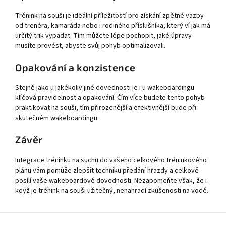
Trénink na souši je ideální příležitostí pro získání zpětné vazby
od trenéra, kamaráda nebo i rodiného příslušníka, který ví jak má
určitý trik vypadat. Tím můžete lépe pochopit, jaké úpravy
musíte provést, abyste svůj pohyb optimalizovali.
Opakování a konzistence
Stejně jako u jakékoliv jiné dovednosti je i u wakeboardingu
klíčová pravidelnost a opakování. Čím více budete tento pohyb
praktikovat na souši, tím přirozenější a efektivnější bude při
skutečném wakeboardingu.
Závěr
Integrace tréninku na suchu do vašeho celkového tréninkového
plánu vám pomůže zlepšit techniku předání hrazdy a celkově
Send
posílí vaše wakeboardové dovednosti. Nezapomeňte však, že i
Powered by chaterimo
když je trénink na souši užitečný, nenahradí zkušenosti na vodě.