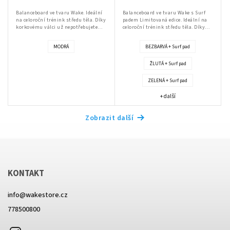
Balanceboard ve tvaru Wake. Ideální
Balanceboard ve tvaru Wake s Surf
na celoroční trénink středu těla. Díky
padem Limitovaná edice. Ideální na
korkovému válci už nepotřebujete
celoroční trénink středu těla. Díky
podložku pro cvičení doma. Balanční
korkovému válci už nepotřebujete
deska je tvořená ze 13ti vrstev...
podložku pro cvičení doma.
MODRÁ
BEZBARVÁ + Surf pad
Balanční...
ŽLUTÁ + Surf pad
ZELENÁ + Surf pad
+ další
Zobrazit další
KONTAKT
info
@
wakestore.cz
778500800
Instagram