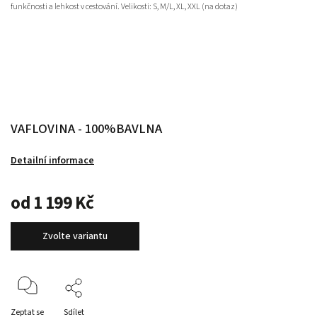
funkčnosti a lehkost v cestování.
Velikosti: S, M/L, XL, XXL (na dotaz)
VAFLOVINA - 100%BAVLNA
Detailní informace
od
1 199 Kč
Zvolte variantu
Zeptat se
Sdílet