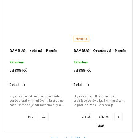
Novinka
BAMBUS - zelená - Pončo
BAMBUS - Oranžová - Pončo
Skladem
Skladem
899 Kč
899 Kč
od
od
Detail
Detail
Send
Powered by chaterimo
Stylové a pohodlné rozepínací šedé
Stylové a pohodlné rozepínací
pončo s krátkým rukávem, kapsou na
oranžové pončo s krátkýmrukávem,
zadní straně a je zdůrazněno bílým
kapsou na zadní straně a je
kostěným zipem a praktickými
zdůrazněno bílým kostěným zipem a
rozparky po stranách, což
praktickými rozparky po stranách,
M/L
XL
2-5 let
6-10 let
S
usnadňuje...
což usnadňuje...
+ další