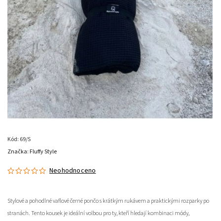
Kód:
69/S
Značka:
Fluffy Style
Neohodnoceno
Stylové a pohodlné
vaflové černé pončo
s krátkým rukávem
a praktickými rozparky po
stranách. Tento kousek je ideální volbou pro ty, kteří hledají kombinaci módy,