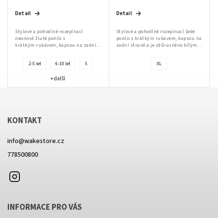
Detail
Detail
Stylové a pohodlné rozepínací
Stylové a pohodlné rozepínací šedé
neonově žluté pončo s
pončo s krátkým rukávem, kapsou na
krátkým rukávem, kapsou na zadní
zadní straně a je zdůrazněno bílým
straně a je zdůrazněno bílým
kostěným zipem a praktickými
kostěným zipem a praktickými
rozparky po stranách, což
2-5 let
6-10 let
S
XL
rozparky po stranách, což...
usnadňuje...
+ další
KONTAKT
info
@
wakestore.cz
778500800
Instagram
INFORMACE PRO VÁS