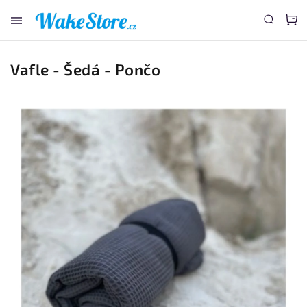
www.wakestore.cz - Chat
Vafle - Šedá - Pončo