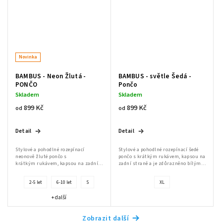
Novinka
BAMBUS - Neon Žlutá -
BAMBUS - světle Šedá -
PONČO
Pončo
Skladem
Skladem
899 Kč
899 Kč
od
od
Send
Detail
Detail
Powered by chaterimo
Stylové a pohodlné rozepínací
Stylové a pohodlné rozepínací šedé
neonově žluté pončo s
pončo s krátkým rukávem, kapsou na
krátkým rukávem, kapsou na zadní
zadní straně a je zdůrazněno bílým
straně a je zdůrazněno bílým
kostěným zipem a praktickými
kostěným zipem a praktickými
rozparky po stranách, což
2-5 let
6-10 let
S
XL
rozparky po stranách, což...
usnadňuje...
+ další
Zobrazit další