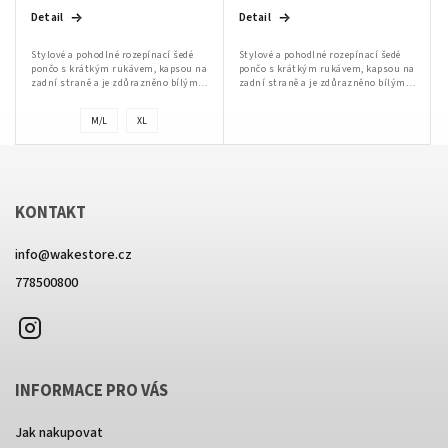
Detail
Detail
Stylové a pohodlné rozepínací šedé
Stylové a pohodlné rozepínací šedé
pončo s krátkým rukávem, kapsou na
pončo s krátkým rukávem, kapsou na
zadní straně a je zdůrazněno bílým
zadní straně a je zdůrazněno bílým
kostěným zipem a praktickými
kostěným zipem a praktickými
rozparky po stranách, což
rozparky po stranách, což
M/L
XL
usnadňuje...
usnadňuje...
KONTAKT
info
@
wakestore.cz
778500800
Instagram
INFORMACE PRO VÁS
Jak nakupovat