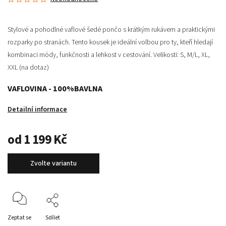
Stylové a pohodlné
vaflové šedé pončo
s krátkým rukávem a praktickými
rozparky po stranách. Tento kousek je ideální volbou pro ty, kteří hledají
kombinaci módy, funkčnosti a lehkost v cestování. Velikosti: S, M/L, XL,
XXL (na dotaz)
VAFLOVINA - 100%BAVLNA
Detailní informace
od
1 199 Kč
Zvolte variantu
Zeptat se
Sdílet